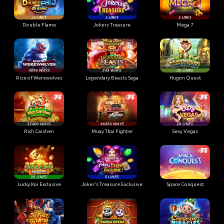
Double Flame
Jokers Treasure
Mega 7
Rise of Werewolves
Legendary Beasts Saga
Hugon Quest
Rich Caishen
Muay Thai Fighter
Sexy Vegas
Lucky Koi Exclusive
Joker's Treasure Exclusive
Space Conquest