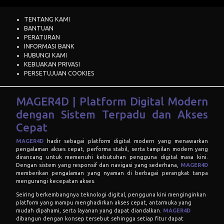
TENTANG KAMI
BANTUAN
PERATURAN
INFORMASI BANK
HUBUNGI KAMI
KEBIJAKAN PRIVASI
PERSETUJUAN COOKIES
MAGER4D | Platform Digital Modern
dengan Sistem Terpadu dan Akses
Cepat
MAGER4D
hadir sebagai platform digital modern yang menawarkan
pengalaman akses cepat, performa stabil, serta tampilan modern yang
dirancang untuk memenuhi kebutuhan pengguna digital masa kini.
Dengan sistem yang responsif dan navigasi yang sederhana,
MAGER4D
memberikan pengalaman yang nyaman di berbagai perangkat tanpa
mengurangi kecepatan akses.
Seiring berkembangnya teknologi digital, pengguna kini menginginkan
platform yang mampu menghadirkan akses cepat, antarmuka yang
mudah dipahami, serta layanan yang dapat diandalkan.
MAGER4D
dibangun dengan konsep tersebut sehingga setiap fitur dapat