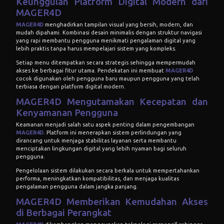
Keunggulan Platform Digital Modern dari
MAGER4D
MAGER4D
menghadirkan tampilan visual yang bersih, modern, dan
mudah dipahami. Kombinasi desain minimalis dengan struktur navigasi
yang rapi membantu pengguna menikmati pengalaman digital yang
lebih praktis tanpa harus mempelajari sistem yang kompleks.
Setiap menu ditempatkan secara strategis sehingga mempermudah
akses ke berbagai fitur utama. Pendekatan ini membuat
MAGER4D
cocok digunakan oleh pengguna baru maupun pengguna yang telah
terbiasa dengan platform digital modern.
MAGER4D Mengutamakan Kecepatan dan
Kenyamanan Pengguna
Keamanan menjadi salah satu aspek penting dalam pengembangan
MAGER4D
. Platform ini menerapkan sistem perlindungan yang
dirancang untuk menjaga stabilitas layanan serta membantu
menciptakan lingkungan digital yang lebih nyaman bagi seluruh
pengguna.
Pengelolaan sistem dilakukan secara berkala untuk mempertahankan
performa, meningkatkan kompatibilitas, dan menjaga kualitas
pengalaman pengguna dalam jangka panjang.
MAGER4D Memberikan Kemudahan Akses
di Berbagai Perangkat