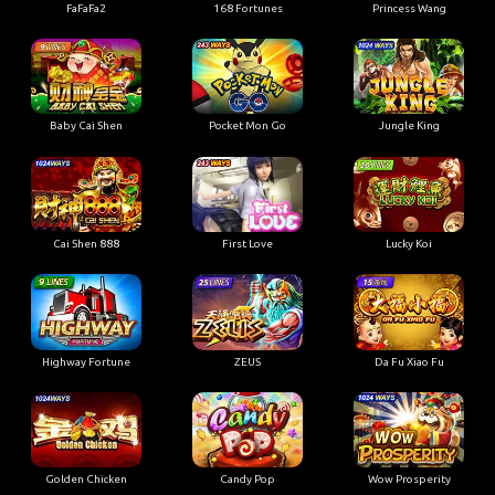
FaFaFa2
168 Fortunes
Princess Wang
Baby Cai Shen
Pocket Mon Go
Jungle King
First Love
Cai Shen 888
Lucky Koi
Highway Fortune
ZEUS
Da Fu Xiao Fu
Golden Chicken
Candy Pop
Wow Prosperity