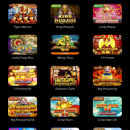
Tiger Warrior
King Pharaoh
Lucky Meow
Lucky Feng Shui
Wong Choy
5 Fortune
5 Fortune SA
Emperor Gate
Big Prosperity
Big Prosperity SA
Great Stars
Great Stars SA