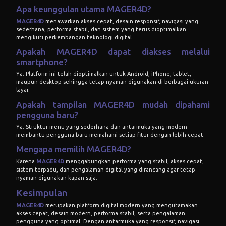
Apa keunggulan utama MAGER4D?
MAGER4D
menawarkan akses cepat, desain responsif, navigasi yang
sederhana, performa stabil, dan sistem yang terus dioptimalkan
mengikuti perkembangan teknologi digital.
Apakah MAGER4D dapat diakses melalui
smartphone?
Ya. Platform ini telah dioptimalkan untuk Android, iPhone, tablet,
maupun desktop sehingga tetap nyaman digunakan di berbagai ukuran
layar.
Apakah tampilan MAGER4D mudah dipahami
pengguna baru?
Ya. Struktur menu yang sederhana dan antarmuka yang modern
membantu pengguna baru memahami setiap fitur dengan lebih cepat.
Mengapa memilih MAGER4D?
Karena
MAGER4D
menggabungkan performa yang stabil, akses cepat,
sistem terpadu, dan pengalaman digital yang dirancang agar tetap
nyaman digunakan kapan saja.
Kesimpulan
MAGER4D
merupakan platform digital modern yang mengutamakan
akses cepat, desain modern, performa stabil, serta pengalaman
pengguna yang optimal. Dengan antarmuka yang responsif, navigasi