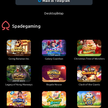
Main di Telegram
Desktop
Wap
Spadegaming
Going Bananas Inc.
Galaxy Guardian
Christmas Tree of Wonders
Legacy of Kong Maxways
Royale House
Clash of the Giants