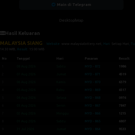
Main di Telegram
Desktop
Wap
Hasil Keluaran
MALAYSIA SIANG
Website:
www.malaysialottery.net
, Hari:
Setiap Hari
, T
14:30 WIB
, Result:
15:00 WIB
No
Tanggal
Hari
Pasaran
Result
1
08 Aug 2026
Sabtu
MYD - 872
1986
2
07 Aug 2026
Jumat
MYD - 871
4519
3
06 Aug 2026
Kamis
MYD - 870
6379
4
05 Aug 2026
Rabu
MYD - 869
6517
5
04 Aug 2026
Selasa
MYD - 868
0976
6
03 Aug 2026
Senin
MYD - 867
7847
7
02 Aug 2026
Minggu
MYD - 866
1215
8
01 Aug 2026
Sabtu
MYD - 865
6807
9
31 Jul 2026
Jumat
MYD - 864
9533