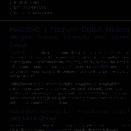
HUBUNGI KAMI
KEBIJAKAN PRIVASI
PERSETUJUAN COOKIES
MAGER4D | Platform Digital Modern
dengan Sistem Terpadu dan Akses
Cepat
MAGER4D
hadir sebagai platform digital modern yang menawarkan
pengalaman akses cepat, performa stabil, serta tampilan modern yang
dirancang untuk memenuhi kebutuhan pengguna digital masa kini. Dengan
sistem yang responsif dan navigasi yang sederhana,
MAGER4D
memberikan
pengalaman yang nyaman di berbagai perangkat tanpa mengurangi
kecepatan akses.
Seiring berkembangnya teknologi digital, pengguna kini menginginkan
platform yang mampu menghadirkan akses cepat, antarmuka yang mudah
dipahami, serta layanan yang dapat diandalkan.
MAGER4D
dibangun dengan
konsep tersebut sehingga setiap fitur dapat digunakan secara praktis, baik
melalui smartphone maupun desktop.
MAGER4D Mewujudkan Pengalaman Digital
yang Lebih Efisien
Perkembangan dunia digital mendorong hadirnya platform yang lebih efisien
dan mudah digunakan.
MAGER4D
mengusung desain modern dengan