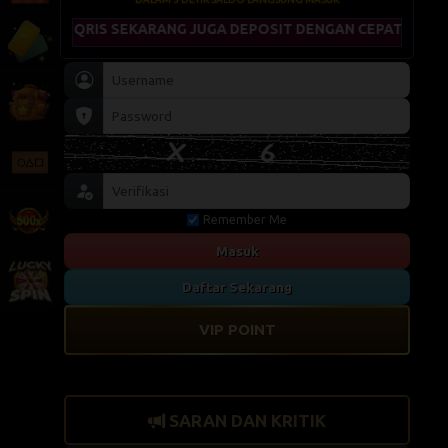
SCAN QRIS SEKARANG JUGA DEPOSIT DENGAN CEPAT DAN PRAKTIS
Remember Me
Masuk
Daftar Sekarang
VIP POINT
SARAN DAN KRITIK