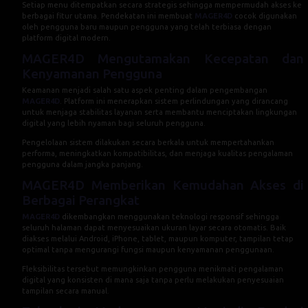
Setiap menu ditempatkan secara strategis sehingga mempermudah akses ke
berbagai fitur utama. Pendekatan ini membuat
MAGER4D
cocok digunakan
oleh pengguna baru maupun pengguna yang telah terbiasa dengan
platform digital modern.
MAGER4D Mengutamakan Kecepatan dan
Kenyamanan Pengguna
Keamanan menjadi salah satu aspek penting dalam pengembangan
MAGER4D
. Platform ini menerapkan sistem perlindungan yang dirancang
untuk menjaga stabilitas layanan serta membantu menciptakan lingkungan
digital yang lebih nyaman bagi seluruh pengguna.
Pengelolaan sistem dilakukan secara berkala untuk mempertahankan
performa, meningkatkan kompatibilitas, dan menjaga kualitas pengalaman
pengguna dalam jangka panjang.
MAGER4D Memberikan Kemudahan Akses di
Berbagai Perangkat
MAGER4D
dikembangkan menggunakan teknologi responsif sehingga
seluruh halaman dapat menyesuaikan ukuran layar secara otomatis. Baik
diakses melalui Android, iPhone, tablet, maupun komputer, tampilan tetap
optimal tanpa mengurangi fungsi maupun kenyamanan penggunaan.
Fleksibilitas tersebut memungkinkan pengguna menikmati pengalaman
digital yang konsisten di mana saja tanpa perlu melakukan penyesuaian
tampilan secara manual.