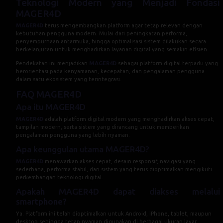
Teknologi Modern yang Menjadi Fondasi
MAGER4D
MAGER4D
terus mengembangkan platform agar tetap relevan dengan
kebutuhan pengguna modern. Mulai dari peningkatan performa,
penyempurnaan antarmuka, hingga optimalisasi sistem dilakukan secara
berkelanjutan untuk menghadirkan layanan digital yang semakin efisien.
Pendekatan ini menjadikan
MAGER4D
sebagai platform digital terpadu yang
berorientasi pada kenyamanan, kecepatan, dan pengalaman pengguna
dalam satu ekosistem yang terintegrasi.
FAQ MAGER4D
Apa itu MAGER4D
MAGER4D
adalah platform digital modern yang menghadirkan akses cepat,
tampilan modern, serta sistem yang dirancang untuk memberikan
pengalaman pengguna yang lebih nyaman.
Apa keunggulan utama MAGER4D?
MAGER4D
menawarkan akses cepat, desain responsif, navigasi yang
sederhana, performa stabil, dan sistem yang terus dioptimalkan mengikuti
perkembangan teknologi digital.
Apakah MAGER4D dapat diakses melalui
smartphone?
Ya. Platform ini telah dioptimalkan untuk Android, iPhone, tablet, maupun
desktop sehingga tetap nyaman digunakan di berbagai ukuran layar.