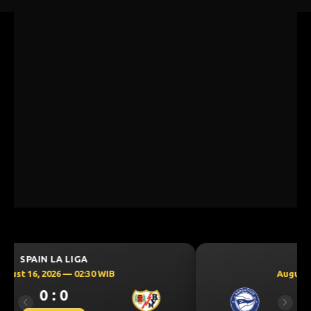
SPAIN LA LIGA
August 16, 2026 — 00:30 WIB
0 : 0
Previous
Next