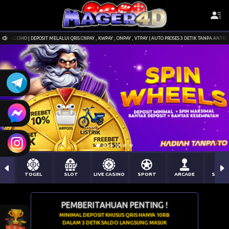
 | DEPOSIT MELALUI QRIS CNPAY , KWPAY , ONPAY , VTPAY ( AUTO PROSES 3 DETIK TANPA ANTRI )
TOGEL
SLOT
LIVE CASINO
SPORT
ARCADE
SABU
PEMBERITAHUAN PENTING !
MINIMAL DEPOSIT KHUSUS QRIS HANYA 10RB
DALAM 3 DETIK SALDO LANGSUNG MASUK