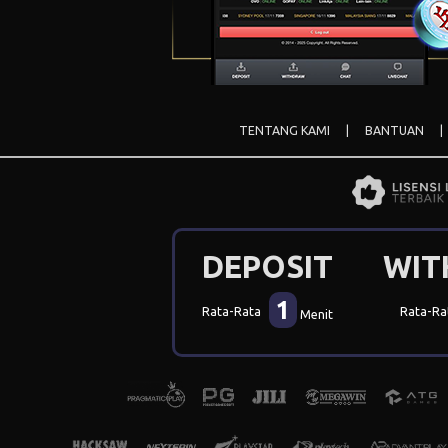
Dragons Treasure
Diner
Quest
TENTANG KAMI
|
BANTUAN
|
Doomsday Rampage
Gr
DEPOSIT
WI
1
Rata-Rata
Rata-Ra
Menit