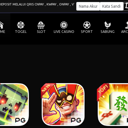
LALUI QRIS CNPAY , KWPAY , ONPAY , VTPAY ( AUTO PROSES 3 DETIK TANPA ANTRI )
ME
TOGEL
SLOT
LIVE CASINO
SPORT
SABUNG
ARC