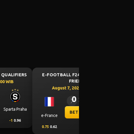
wn
6/8/2026
yhem
Fortune Horse
OTBALL F24 ELITE CLUB FRIENDLY
August 7, 2026 — 03:45 WIB
1 : 0
Next
BET NOW
ayern
e-Ajax
nchen
5
0.53
-0.25
-0.77
ve of
Skylight Wonders