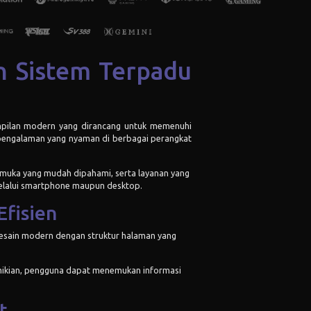
iggies
Wings of Iguazu
n Sistem Terpadu
ampilan modern yang dirancang untuk memenuhi
engalaman yang nyaman di berbagai perangkat
ver
Chicky Run
rmuka yang mudah dipahami, serta layanan yang
melalui smartphone maupun desktop.
fisien
sain modern dengan struktur halaman yang
emikian, pengguna dapat menemukan informasi
Hunt
Tsar Treasures
t