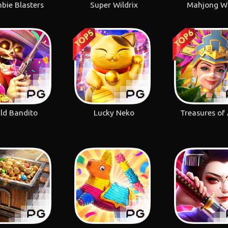
bie Blasters
Super Wildrix
Mahjong W
ld Bandito
Lucky Neko
Treasures of