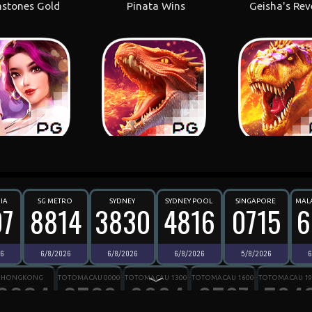
stones Gold
Pinata Wins
Geisha's Re
ktail Nights
Dragon Hatch 2
Jurassic Ki
IA
SG METRO
SYDNEY
SYDNEY POOL
SINGAPORE
MALA
07
8814
3830
4816
0715
6
26
6/8/2026
6/8/2026
6/8/2026
5/8/2026
6
HONGKONG
TOTOMACAU 0000
TOTOMACAU 1300
TOTOMACAU 1600
TOTOMACAU 1
3634
6529
9894
0597
584
reat Icescape
Speed Winner
Reel Roya