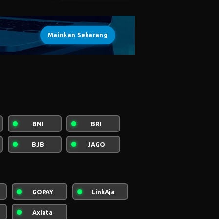
Mainkan Sekarang
nty:
Galaxy Miner
etel
BNI
BRI
BJB
JAGO
GOPAY
LinkAja
Axiata