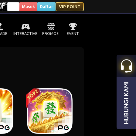
Selamat Datang Di Situs MAGER4D | DEPOSIT MELALUI QRIS CNPAY , KWPA
Masuk
Daftar
VIP POINT
ADE
INTERACTIVE
PROMOSI
EVENT