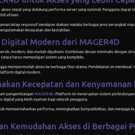
 akses cepat yang didukung performa server yang optimal. Pengguna dapat
bih efisien.
laman tetap responsif meskipun diakses melalui berbagai jenis perangkat maup
engutamakan kecepatan dan kestabilan.
 Digital Modern dari MAGER4D
bersih, modern, dan mudah dipahami. Kombinasi desain minimalis dengan str
s tanpa harus mempelajari sistem yang kompleks.
Heist Cashout
Ultimate Striker
Ninja Raccoon
ingga mempermudah akses ke berbagai fitur utama. Pendekatan ini membuat
latform digital modern.
kan Kecepatan dan Kenyamanan 
dalam pengembangan
MAGER4D
. Platform ini menerapkan sistem perlindungan
 digital yang lebih nyaman bagi seluruh pengguna.
untuk mempertahankan performa, meningkatkan kompatibilitas, dan menjaga k
uise Royale
Fruity Candy
Lucky Clover 
 Kemudahan Akses di Berbagai P