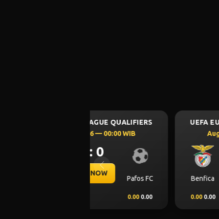
6/8/2026
Funky Fortunez
Pe
E-FOOTBALL F24 INTERNATIO
FRIENDLY
August 7, 2026 — 03:45 WIB
0 : 0
Previous
BET NOW
e-France
e-Sp
0.75
0.62
-0.75
Forbidden Alchemy
Mythi