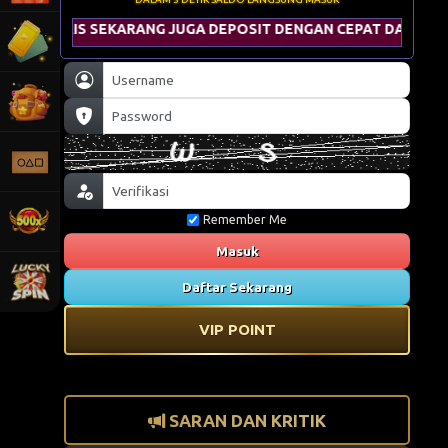
N QRIS SEKARANG JUGA DEPOSIT DENGAN CEPAT DAN PRAKTIS !!
Remember Me
Masuk
Daftar Sekarang
VIP POINT
SARAN DAN KRITIK