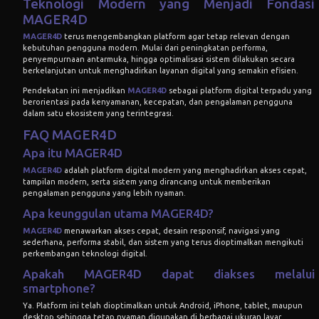
Teknologi Modern yang Menjadi Fondasi
MAGER4D
MAGER4D
terus mengembangkan platform agar tetap relevan dengan
kebutuhan pengguna modern. Mulai dari peningkatan performa,
penyempurnaan antarmuka, hingga optimalisasi sistem dilakukan secara
berkelanjutan untuk menghadirkan layanan digital yang semakin efisien.
Pendekatan ini menjadikan
MAGER4D
sebagai platform digital terpadu yang
berorientasi pada kenyamanan, kecepatan, dan pengalaman pengguna
dalam satu ekosistem yang terintegrasi.
FAQ MAGER4D
Apa itu MAGER4D
MAGER4D
adalah platform digital modern yang menghadirkan akses cepat,
tampilan modern, serta sistem yang dirancang untuk memberikan
pengalaman pengguna yang lebih nyaman.
Apa keunggulan utama MAGER4D?
MAGER4D
menawarkan akses cepat, desain responsif, navigasi yang
sederhana, performa stabil, dan sistem yang terus dioptimalkan mengikuti
perkembangan teknologi digital.
Apakah MAGER4D dapat diakses melalui
smartphone?
Ya. Platform ini telah dioptimalkan untuk Android, iPhone, tablet, maupun
desktop sehingga tetap nyaman digunakan di berbagai ukuran layar.