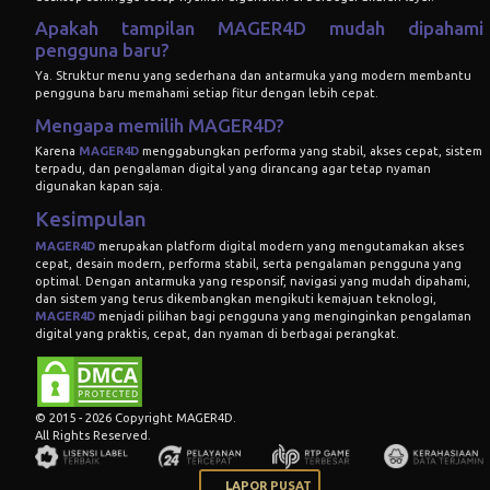
Apakah tampilan MAGER4D mudah dipahami
pengguna baru?
Ya. Struktur menu yang sederhana dan antarmuka yang modern membantu
pengguna baru memahami setiap fitur dengan lebih cepat.
Mengapa memilih MAGER4D?
Karena
MAGER4D
menggabungkan performa yang stabil, akses cepat, sistem
terpadu, dan pengalaman digital yang dirancang agar tetap nyaman
digunakan kapan saja.
Kesimpulan
MAGER4D
merupakan platform digital modern yang mengutamakan akses
cepat, desain modern, performa stabil, serta pengalaman pengguna yang
optimal. Dengan antarmuka yang responsif, navigasi yang mudah dipahami,
dan sistem yang terus dikembangkan mengikuti kemajuan teknologi,
MAGER4D
menjadi pilihan bagi pengguna yang menginginkan pengalaman
digital yang praktis, cepat, dan nyaman di berbagai perangkat.
© 2015 - 2026 Copyright MAGER4D.
All Rights Reserved.
LAPOR PUSAT