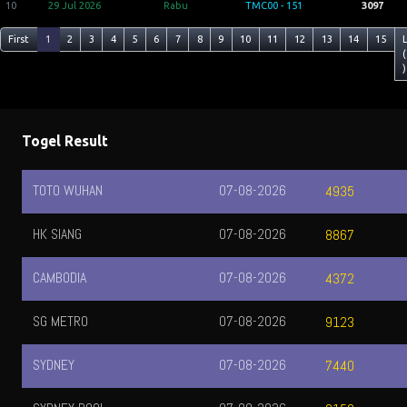
10
29 Jul 2026
Rabu
TMC00 - 151
3097
First
1
2
3
4
5
6
7
8
9
10
11
12
13
14
15
(
)
Togel Result
07-08-2026
QATAR
4935
07-08-2026
HONGKONG
8867
07-08-2026
TOTOMACAU 0000
4372
07-08-2026
TOTOMACAU 1300
9123
07-08-2026
TOTOMACAU 1600
7440