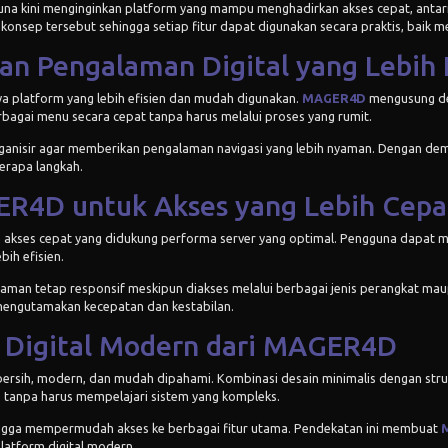
guna kini menginginkan platform yang mampu menghadirkan akses cepat, anta
onsep tersebut sehingga setiap fitur dapat digunakan secara praktis, baik 
Pengalaman Digital yang Lebih E
a platform yang lebih efisien dan mudah digunakan.
MAGER4D
mengusung de
agai menu secara cepat tanpa harus melalui proses yang rumit.
rganisir agar memberikan pengalaman navigasi yang lebih nyaman. Dengan d
erapa langkah.
R4D untuk Akses yang Lebih Cepa
 akses cepat yang didukung performa server yang optimal. Pengguna dapat
bih efisien.
laman tetap responsif meskipun diakses melalui berbagai jenis perangkat maup
engutamakan kecepatan dan kestabilan.
 Digital Modern dari MAGER4D
bersih, modern, dan mudah dipahami. Kombinasi desain minimalis dengan str
s tanpa harus mempelajari sistem yang kompleks.
ingga mempermudah akses ke berbagai fitur utama. Pendekatan ini membuat
latform digital modern.