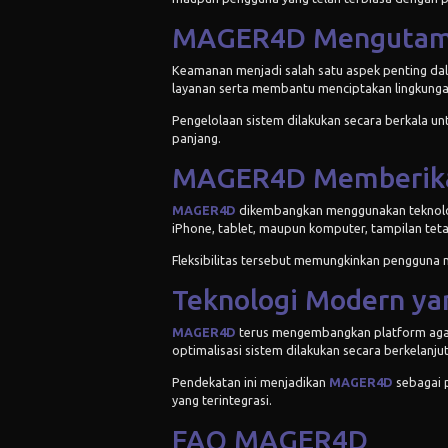
MAGER4D Mengutama
Keamanan menjadi salah satu aspek penting 
layanan serta membantu menciptakan lingkungan
Pengelolaan sistem dilakukan secara berkala 
panjang.
MAGER4D Memberikan
MAGER4D
dikembangkan menggunakan teknologi
iPhone, tablet, maupun komputer, tampilan te
Fleksibilitas tersebut memungkinkan pengguna 
Teknologi Modern y
MAGER4D
terus mengembangkan platform agar
optimalisasi sistem dilakukan secara berkelanju
Pendekatan ini menjadikan
MAGER4D
sebagai 
yang terintegrasi.
FAQ MAGER4D