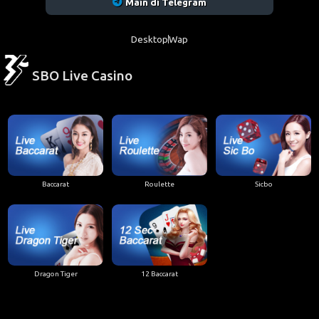
Main di Telegram
Desktop
Wap
SBO Live Casino
Baccarat
Roulette
Sicbo
Dragon Tiger
12 Baccarat