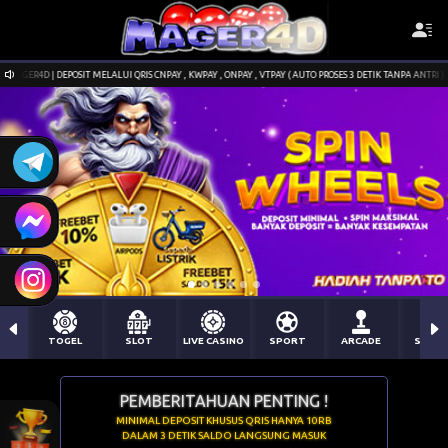
4D | DEPOSIT MELALUI QRIS CNPAY , KWPAY , ONPAY , VTPAY ( AUTO PROSES 3 DETIK TANPA ANTRI )
TOGEL
SLOT
LIVE CASINO
SPORT
ARCADE
SABU
PEMBERITAHUAN PENTING !
MINIMAL DEPOSIT KHUSUS QRIS HANYA 10RB
DALAM 3 DETIK SALDO LANGSUNG MASUK