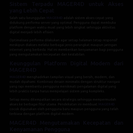
Sistem Terpadu MAGER4D untuk Akses
yang Lebih Cepat
Salah satu keunggulan
MAGER4D
adalah sistem akses cepat yang
didukung performa server yang optimal. Pengguna dapat membuka
platform dengan waktu muat yang lebih singkat sehingga aktivitas
digital menjadi lebih efisien.
Optimalisasi performa dilakukan agar setiap halaman tetap responsif
meskipun diakses melalui berbagai jenis perangkat maupun jaringan
internet yang berbeda. Hal ini memberikan kenyamanan bagi pengguna
yang mengutamakan kecepatan dan kestabilan.
Keunggulan Platform Digital Modern dari
MAGER4D
MAGER4D
menghadirkan tampilan visual yang bersih, modern, dan
mudah dipahami. Kombinasi desain minimalis dengan struktur navigasi
yang rapi membantu pengguna menikmati pengalaman digital yang
lebih praktis tanpa harus mempelajari sistem yang kompleks.
Setiap menu ditempatkan secara strategis sehingga mempermudah
akses ke berbagai fitur utama. Pendekatan ini membuat
MAGER4D
cocok digunakan oleh pengguna baru maupun pengguna yang telah
terbiasa dengan platform digital modern.
MAGER4D Mengutamakan Kecepatan dan
Kenyamanan Pengguna