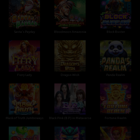
Santa's Payday
Bloodmoon Amazonia
Block Buster
Fiery Lady
Dragon Wish
Panda Realm
Mask of Truth Jumboways
Black Pink (B.P.) in Metaverse
Fortune Realm