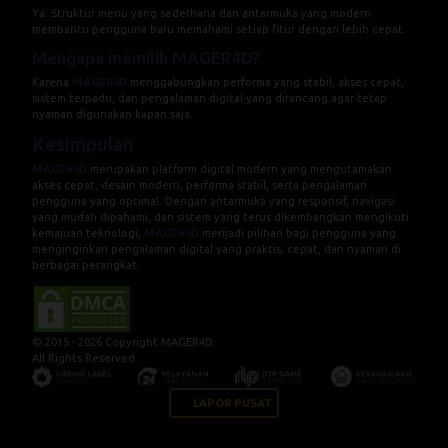
Ya. Struktur menu yang sederhana dan antarmuka yang modern
membantu pengguna baru memahami setiap fitur dengan lebih cepat.
Mengapa memilih MAGER4D?
Karena
MAGER4D
menggabungkan performa yang stabil, akses cepat,
sistem terpadu, dan pengalaman digital yang dirancang agar tetap
nyaman digunakan kapan saja.
Kesimpulan
MAGER4D
merupakan platform digital modern yang mengutamakan
akses cepat, desain modern, performa stabil, serta pengalaman
pengguna yang optimal. Dengan antarmuka yang responsif, navigasi
yang mudah dipahami, dan sistem yang terus dikembangkan mengikuti
kemajuan teknologi,
MAGER4D
menjadi pilihan bagi pengguna yang
menginginkan pengalaman digital yang praktis, cepat, dan nyaman di
berbagai perangkat.
© 2015 - 2026 Copyright MAGER4D.
All Rights Reserved.
LAPOR PUSAT