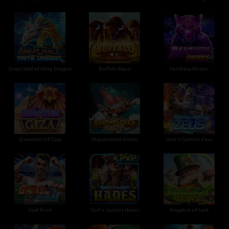
Great Wall of Meta Dragon
Buffalo Blaze
Panthera Pardus
Quantum Of Giza
Shipwrecked Riches
God's Gambit: Zeus
Goal Rush
God's Gambit Hades
Kingdom of Luck