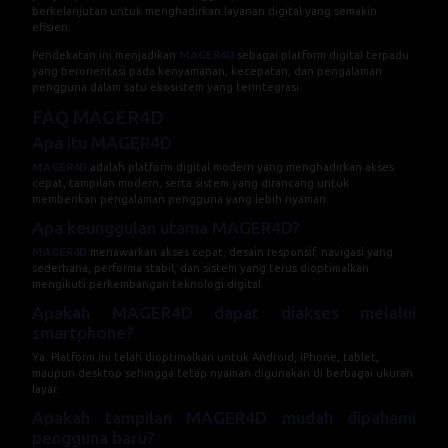
berkelanjutan untuk menghadirkan layanan digital yang semakin
efisien.
Pendekatan ini menjadikan
MAGER4D
sebagai platform digital terpadu
yang berorientasi pada kenyamanan, kecepatan, dan pengalaman
pengguna dalam satu ekosistem yang terintegrasi.
FAQ MAGER4D
Apa itu MAGER4D
MAGER4D
adalah platform digital modern yang menghadirkan akses
cepat, tampilan modern, serta sistem yang dirancang untuk
memberikan pengalaman pengguna yang lebih nyaman.
Apa keunggulan utama MAGER4D?
MAGER4D
menawarkan akses cepat, desain responsif, navigasi yang
sederhana, performa stabil, dan sistem yang terus dioptimalkan
mengikuti perkembangan teknologi digital.
Apakah MAGER4D dapat diakses melalui
smartphone?
Ya. Platform ini telah dioptimalkan untuk Android, iPhone, tablet,
maupun desktop sehingga tetap nyaman digunakan di berbagai ukuran
layar.
Apakah tampilan MAGER4D mudah dipahami
pengguna baru?