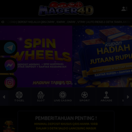
IT MELALUI QRIS CNPAY , KWPAY , ONPAY , VTPAY ( AUTO PROSES 3 DETIK TANPA ANTRI )
TOGEL
SLOT
LIVE CASINO
SPORT
ARCADE
SABU
PEMBERITAHUAN PENTING !
MINIMAL DEPOSIT KHUSUS QRIS HANYA 10RB
DALAM 3 DETIK SALDO LANGSUNG MASUK